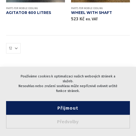
PARTS FOR MOBILE COOLING
PARTS FOR MOBILE COOLING
AGITATOR 600 LITRES
WHEEL WITH SHAFT
523
Kč
ex. VAT
Používáme cookies k optimalizaci našich webových stránek a
služeb.
© 2005-2024 CHARVÁT Pacovské strojírny, a.s.
Nesouhlas nebo zrušení souhlasu může nepříznivě ovlivnit určité
| Designed by
webidea.cz
funkce stránek.
Cookies
|
GDPR
|
Terms and Conditions
Přijmout
Předvolby