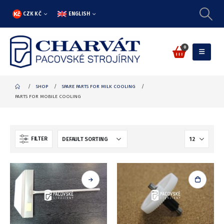
CZK KČ
ENGLISH
0
SHOP
SPARE PARTS FOR MILK COOLING
PARTS FOR MOBILE COOLING
FILTER