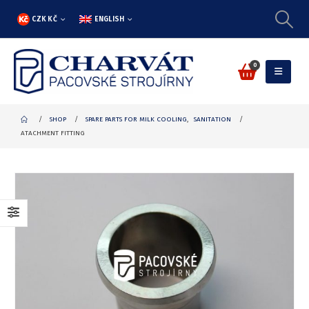
CZK KČ
ENGLISH
0
SHOP
SPARE PARTS FOR MILK COOLING
,
SANITATION
ATACHMENT FITTING