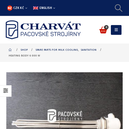
CZK KČ
ENGLISH
0
SHOP
SPARE PARTS FOR MILK COOLING
,
SANITATION
HEATING BODY 6 000 W