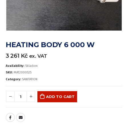
HEATING BODY 6 000 W
3 261
Kč
ex. VAT
Availability:
Skladom
SKU:
MAT2000525
Category:
SANITATION
ADD TO CART