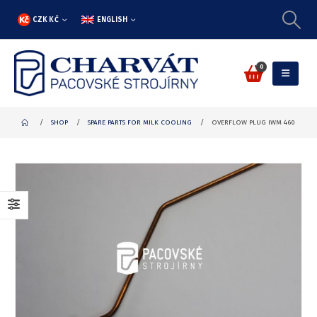
CZK KČ
ENGLISH
0
SHOP
SPARE PARTS FOR MILK COOLING
OVERFLOW PLUG IWM 460