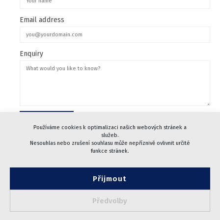
Email address
Enquiry
Používáme cookies k optimalizaci našich webových stránek a
služeb.
Nesouhlas nebo zrušení souhlasu může nepříznivě ovlivnit určité
funkce stránek.
Přijmout
© 2005-2024 CHARVÁT Pacovské strojírny, a.s.
| Designed by
webidea.cz
Předvolby
Cookies
|
GDPR
|
Terms and Conditions