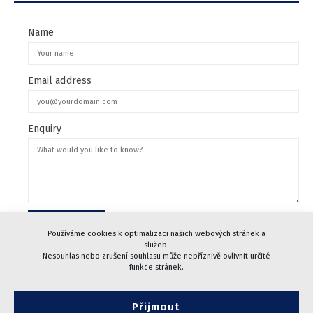
Name
Email address
Enquiry
Používáme cookies k optimalizaci našich webových stránek a
služeb.
Nesouhlas nebo zrušení souhlasu může nepříznivě ovlivnit určité
funkce stránek.
Přijmout
© 2005-2024 CHARVÁT Pacovské strojírny, a.s.