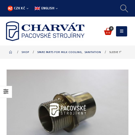
CZK KČ
ENGLISH
0
SHOP
SPARE PARTS FOR MILK COOLING
,
SANITATION
SLEEVE 1″