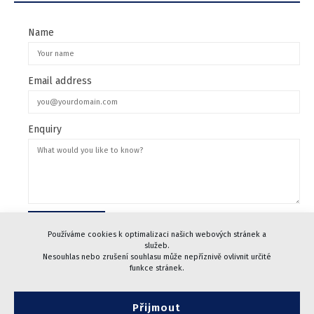
Name
Email address
Enquiry
Používáme cookies k optimalizaci našich webových stránek a
služeb.
Nesouhlas nebo zrušení souhlasu může nepříznivě ovlivnit určité
funkce stránek.
Přijmout
© 2005-2024 CHARVÁT Pacovské strojírny, a.s.