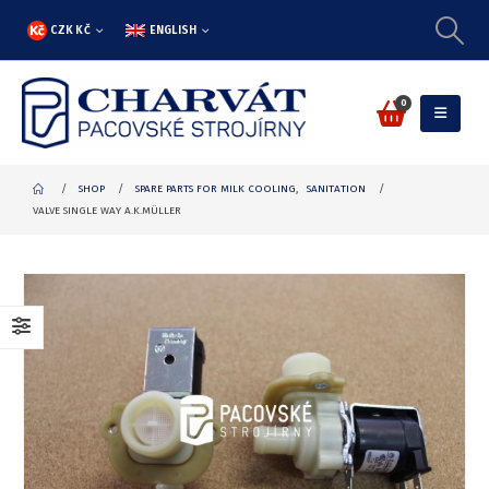
CZK KČ
ENGLISH
0
SHOP
SPARE PARTS FOR MILK COOLING
,
SANITATION
VALVE SINGLE WAY A.K.MÜLLER