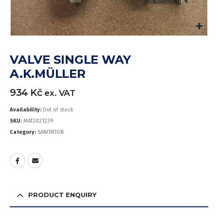
VALVE SINGLE WAY
A.K.MÜLLER
934
Kč
ex. VAT
Availability:
Out of stock
SKU:
MAT2021239
Category:
SANITATION
PRODUCT ENQUIRY