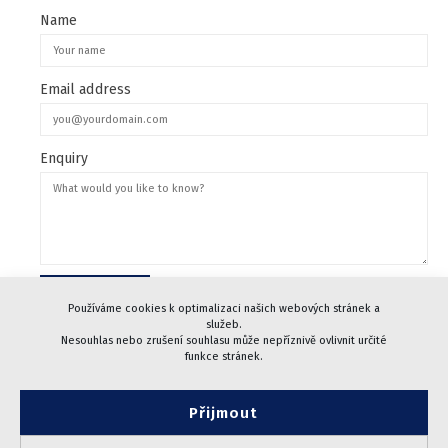
Name
Email address
Enquiry
Používáme cookies k optimalizaci našich webových stránek a
služeb.
Nesouhlas nebo zrušení souhlasu může nepříznivě ovlivnit určité
funkce stránek.
Přijmout
© 2005-2024 CHARVÁT Pacovské strojírny, a.s.
| Designed by
webidea.cz